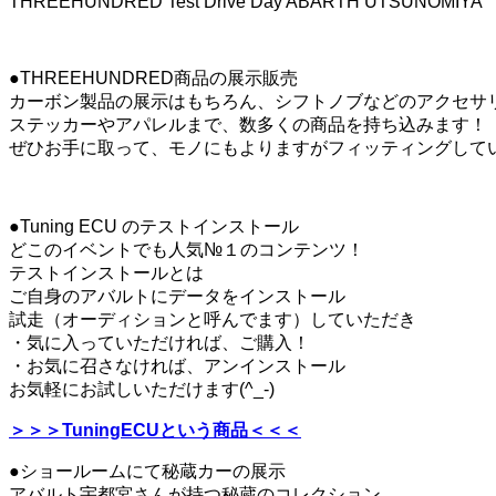
THREEHUNDRED Test Drive Day ABARTH UTSUNOMIYA
●THREEHUNDRED商品の展示販売
カーボン製品の展示はもちろん、シフトノブなどのアクセサ
ステッカーやアパレルまで、数多くの商品を持ち込みます！
ぜひお手に取って、モノにもよりますがフィッティングしていた
●Tuning ECU のテストインストール
どこのイベントでも人気№１のコンテンツ！
テストインストールとは
ご自身のアバルトにデータをインストール
試走（オーディションと呼んでます）していただき
・気に入っていただければ、ご購入！
・お気に召さなければ、アンインストール
お気軽にお試しいただけます(^_-)
＞＞＞TuningECUという商品＜＜＜
●ショールームにて秘蔵カーの展示
アバルト宇都宮さんが持つ秘蔵のコレクション