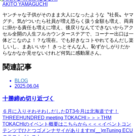
AKITO YAMAGUCHI
ヤンチャな子供がそのまま大人になったような〝社長〟ヤマ
グチ。気がついたら社員が増え恐らく扱う金額も増え、両肩
に掛かる責任も増えに増え、後戻りなんてできないからアク
セル全開の人生フルカウンターステアで、コーナー出口は一
体どこなのよ！？な現在。でも好きなコトやれてるんだし楽
しいし、まあいいか！ きっとそんな人。恥ずかしがりだか
らなかなか見せないけれど何気に感動屋さん。
関連記事
BLOG
2025.06.04
十勝締め切り近づく
６月に入りそわそわしだしたDT3今月は北海道です！
THREEHUNDRED meeting TOKACHI＞＞＞THM
TOKACHIのイベント概要はこちらから＜＜＜イベントコン
テンツでひとつゴメンナサイがありますm(__)mTuning ECU