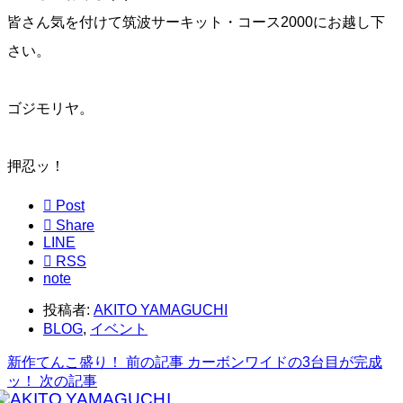
皆さん気を付けて筑波サーキット・コース2000にお越し下
さい。
ゴジモリヤ。
押忍ッ！

Post

Share
LINE

RSS
note
投稿者:
AKITO YAMAGUCHI
BLOG
,
イベント
新作てんこ盛り！
前の記事
カーボンワイドの3台目が完成
ッ！
次の記事