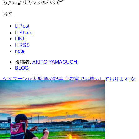
カタルよりカンジルベシ(^^ゞ
おす。

Post

Share
LINE

RSS
note
投稿者:
AKITO YAMAGUCHI
BLOG
タイフーンな大阪
前の記事
宇都宮でお待ちしております
次
の記事