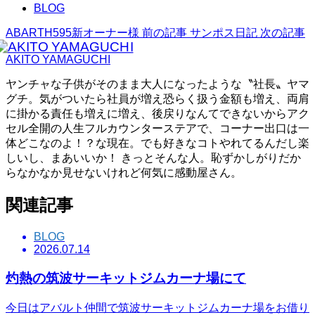
BLOG
ABARTH595新オーナー様
前の記事
サンポス日記
次の記事
AKITO YAMAGUCHI
ヤンチャな子供がそのまま大人になったような〝社長〟ヤマ
グチ。気がついたら社員が増え恐らく扱う金額も増え、両肩
に掛かる責任も増えに増え、後戻りなんてできないからアク
セル全開の人生フルカウンターステアで、コーナー出口は一
体どこなのよ！？な現在。でも好きなコトやれてるんだし楽
しいし、まあいいか！ きっとそんな人。恥ずかしがりだか
らなかなか見せないけれど何気に感動屋さん。
関連記事
BLOG
2026.07.14
灼熱の筑波サーキットジムカーナ場にて
今日はアバルト仲間で筑波サーキットジムカーナ場をお借り