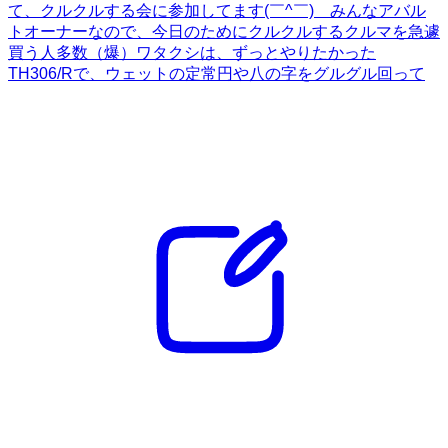
て、クルクルする会に参加してます(￣^￣)ゞみんなアバル
トオーナーなので、今日のためにクルクルするクルマを急遽
買う人多数（爆）ワタクシは、ずっとやりたかった
TH306/Rで、ウェットの定常円や八の字をグルグル回って