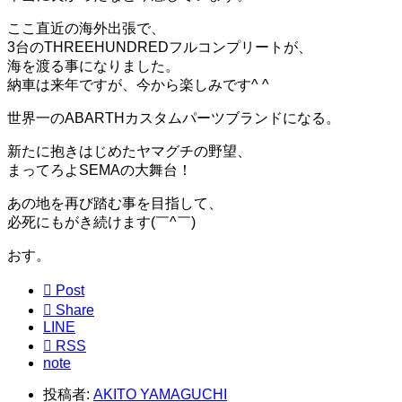
ここ直近の海外出張で、
3台のTHREEHUNDREDフルコンプリートが、
海を渡る事になりました。
納車は来年ですが、今から楽しみです^ ^
世界一のABARTHカスタムパーツブランドになる。
新たに抱きはじめたヤマグチの野望、
まってろよSEMAの大舞台！
あの地を再び踏む事を目指して、
必死にもがき続けます(￣^￣)ゞ
おす。

Post

Share
LINE

RSS
note
投稿者:
AKITO YAMAGUCHI