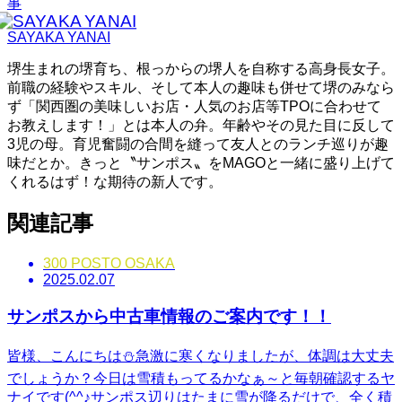
事
SAYAKA YANAI
堺生まれの堺育ち、根っからの堺人を自称する高身長女子。
前職の経験やスキル、そして本人の趣味も併せて堺のみなら
ず「関西圏の美味しいお店・人気のお店等TPOに合わせて
お教えします！」とは本人の弁。年齢やその見た目に反して
3児の母。育児奮闘の合間を縫って友人とのランチ巡りが趣
味だとか。きっと〝サンポス〟をMAGOと一緒に盛り上げて
くれるはず！な期待の新人です。
関連記事
300 POSTO OSAKA
2025.02.07
サンポスから中古車情報のご案内です！！
皆様、こんにちは⛄急激に寒くなりましたが、体調は大丈夫
でしょうか？今日は雪積もってるかなぁ～と毎朝確認するヤ
ナイです(^^♪サンポス辺りはたまに雪が降るだけで、全く積