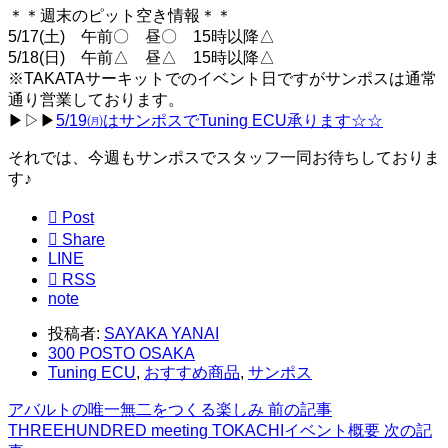
＊＊週末のピット空き情報＊＊
5/17(土) 午前〇 昼〇 15時以降△
5/18(日) 午前△ 昼△ 15時以降△
※TAKATAサーキットでのイベント日ですがサンポスは通常
通り営業しております。
▶▷▶
5/19㈪はサンポスでTuning ECU承ります☆☆
それでは、今週もサンポスでスタッフ一同お待ちしておりま
す♪

Post

Share
LINE

RSS
note
投稿者:
SAYAKA YANAI
300 POSTO OSAKA
Tuning ECU
,
おすすめ商品
,
サンポス
アバルトの唯一無二をつくる楽しみ
前の記事
THREEHUNDRED meeting TOKACHIイベント概要
次の記