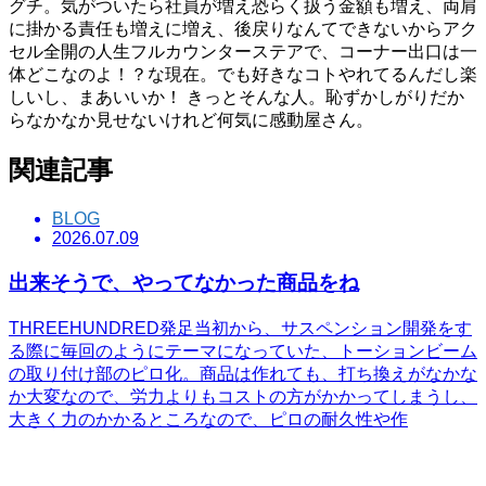
グチ。気がついたら社員が増え恐らく扱う金額も増え、両肩
に掛かる責任も増えに増え、後戻りなんてできないからアク
セル全開の人生フルカウンターステアで、コーナー出口は一
体どこなのよ！？な現在。でも好きなコトやれてるんだし楽
しいし、まあいいか！ きっとそんな人。恥ずかしがりだか
らなかなか見せないけれど何気に感動屋さん。
関連記事
BLOG
2026.07.09
出来そうで、やってなかった商品をね
THREEHUNDRED発足当初から、サスペンション開発をす
る際に毎回のようにテーマになっていた、トーションビーム
の取り付け部のピロ化。商品は作れても、打ち換えがなかな
か大変なので、労力よりもコストの方がかかってしまうし、
大きく力のかかるところなので、ピロの耐久性や作