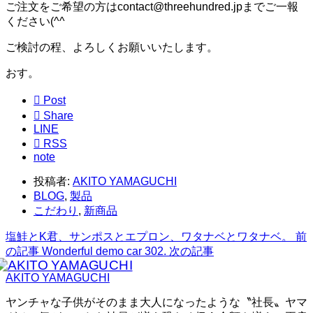
ご注文をご希望の方はcontact@threehundred.jpまでご一報
ください(^^ゞ
ご検討の程、よろしくお願いいたします。
おす。

Post

Share
LINE

RSS
note
投稿者:
AKITO YAMAGUCHI
BLOG
,
製品
こだわり
,
新商品
塩鮭とK君、サンポスとエプロン、ワタナベとワタナベ。
前
の記事
Wonderful demo car 302.
次の記事
AKITO YAMAGUCHI
ヤンチャな子供がそのまま大人になったような〝社長〟ヤマ