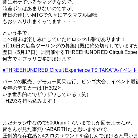
常にボケているヤマグチなので、
時差ボケはあまりないのですが、
連日の難しいMTGで久々にアタマフル回転、
もおケムリ出まくってます・・・
という事で、
この週末は楽しみにしていたヒロシマ出張であります！
5月16日の広島ツーリングの募集は既に締め切りしています
翌日（5月17日）に開催するTHREEHUNDRED Circuit Experi
何方でもフラリご参加頂けます！
■THREEHUNDRED Circuit Experience TS TAKAT
パーツの販売、デモカー同乗走行、ビンゴ大会、イベント最後
今年のデモカーはTH302と、
いま世界的にでザワザワしている（笑）
TH293を持ち込みます！
まだナラシ中なので5000rpmくらいまでしか回せませんが、
皆さんが見た事無いABARTHだと思いますので、
圧倒的な存在感と4スロのサウンドを楽しんで頂けると思います