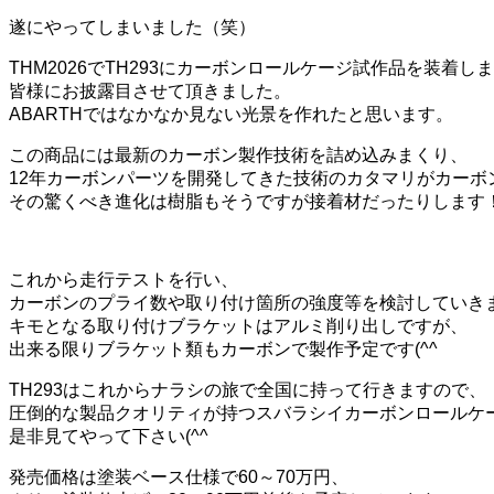
遂にやってしまいました（笑）
THM2026でTH293にカーボンロールケージ試作品を装着し
皆様にお披露目させて頂きました。
ABARTHではなかなか見ない光景を作れたと思います。
この商品には最新のカーボン製作技術を詰め込みまくり、
12年カーボンパーツを開発してきた技術のカタマリがカーボ
その驚くべき進化は樹脂もそうですが接着材だったりします
これから走行テストを行い、
カーボンのプライ数や取り付け箇所の強度等を検討していき
キモとなる取り付けブラケットはアルミ削り出しですが、
出来る限りブラケット類もカーボンで製作予定です(^^ゞ
TH293はこれからナラシの旅で全国に持って行きますので、
圧倒的な製品クオリティが持つスバラシイカーボンロールケ
是非見てやって下さい(^^ゞ
発売価格は塗装ベース仕様で60～70万円、