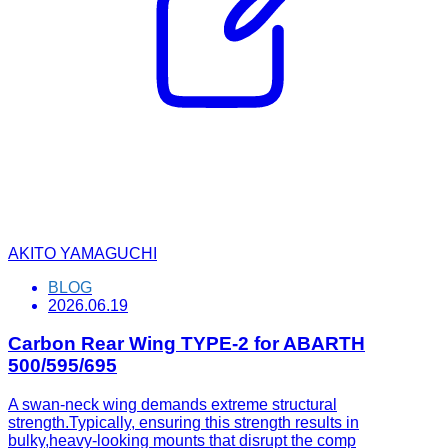
AKITO YAMAGUCHI
BLOG
2026.06.19
Carbon Rear Wing TYPE-2 for ABARTH
500/595/695
A swan-neck wing demands extreme structural
strength.Typically, ensuring this strength results in
bulky,heavy-looking mounts that disrupt the comp