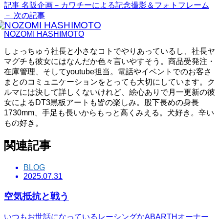
記事
名阪企画－カワチーによる記念撮影＆フォトフレーム
－
次の記事
NOZOMI HASHIMOTO
しょっちゅう社長と小さなコトでやりあっているし、社長ヤ
マグチも彼女にはなんだか色々言いやすそう。商品受発注・
在庫管理、そしてyoutube担当。電話やイベントでのお客さ
まとのコミュニケーションをとっても大切にしています。ク
ルマには決して詳しくないけれど、絵心ありで月一更新の彼
女によるDT3黒板アートも皆の楽しみ。股下長めの身長
1730mm、手足も長いからもっと高くみえる。犬好き。辛い
もの好き。
関連記事
BLOG
2025.07.31
空気抵抗と戦う
いつもお世話になっているレーシングなABARTHオーナー