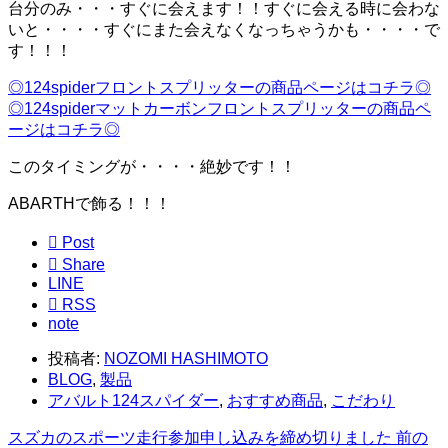
台分のみ・・・すぐに会えます！！すぐに会える時に会わな
いと・・・・すぐにまた会えなくなっちゃうかも・・・・で
す！！！
◎124spiderフロントスプリッターの商品ページはコチラ◎
◎124spiderマットカーボンフロントスプリッターの商品ペ
ージはコチラ◎
このタイミングが・・・・絶妙です！！
ABARTHで飾る！！！

Post

Share
LINE

RSS
note
投稿者:
NOZOMI HASHIMOTO
BLOG
,
製品
アバルト124スパイダー
,
おすすめ商品
,
こだわり
スズカのスポーツ走行参加申し込みを締め切りました
前の