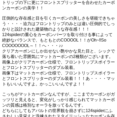
トリップの下に更にフロントスプリッターを合わせたカーボ
ンカーボンの美学！！
圧倒的な存在感と目を引くカーボンの美しさを堪能できちゃ
う・・・・迫力はフロントリップのみとは違い圧倒的でしっ
かりと設計された建築物のような存在感！！！
124spiderの重心をカーボンパーツを取り付ける事によって
絶妙なバランスで、もともとのCOOOOL！！がOh~!!So
COOOOOOOL～！！へ・・・♪♪
クリアカーボンにしか出せない艶やかな見た目と、シックで
落ち着いた雰囲気にマットカーボンの2種類がございます。
画像上がクリアカーボン仕様で、フロントリップスポイラー
とフロントスプリッターのダブル装着。
画像下はマットカーボン仕様で、フロントリップスポイラー
とフロントスプリッターのダブル装着！！！あ・・・・マッ
トもいいんですよ。かっこいいんですよ！！
こっちがマットカーボンなんですが、ここまでカーボンがガ
ッツリと見えると、変化がしっかり感じられてマットカーボ
ンの質感は格別なオーラを放ってるんです。
どちらにしてもアバルトの世界観を崩さずに124spiderにふ
さわしい見栄えと洗練されたスタイリッシュなカーボンを存