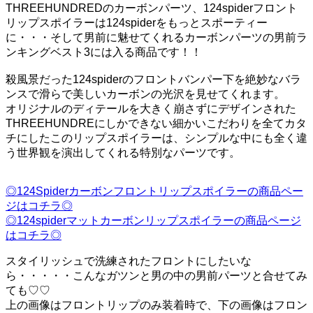
THREEHUNDREDのカーボンパーツ、124spiderフロント
リップスポイラーは124spiderをもっとスポーティー
に・・・そして男前に魅せてくれるカーボンパーツの男前ラ
ンキングベスト3には入る商品です！！
殺風景だった124spiderのフロントバンパー下を絶妙なバラ
ンスで滑らで美しいカーボンの光沢を見せてくれます。
オリジナルのディテールを大きく崩さずにデザインされた
THREEHUNDREにしかできない細かいこだわりを全てカタ
チにしたこのリップスポイラーは、シンプルな中にも全く違
う世界観を演出してくれる特別なパーツです。
◎124Spiderカーボンフロントリップスポイラーの商品ペー
ジはコチラ◎
◎124spiderマットカーボンリップスポイラーの商品ページ
はコチラ◎
スタイリッシュで洗練されたフロントにしたいな
ら・・・・・こんなガツンと男の中の男前パーツと合せてみ
ても♡♡
上の画像はフロントリップのみ装着時で、下の画像はフロン