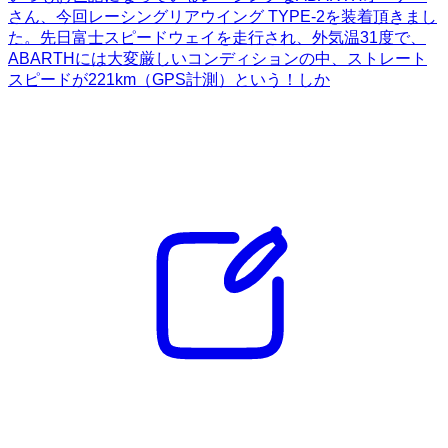
さん、今回レーシングリアウイング TYPE-2を装着頂きまし
た。先日富士スピードウェイを走行され、外気温31度で、
ABARTHには大変厳しいコンディションの中、ストレート
スピードが221km（GPS計測）という！しか