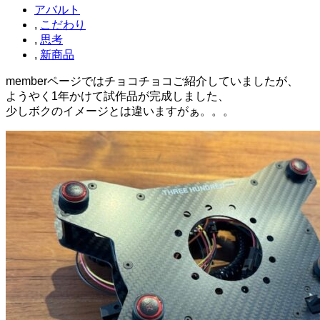
アバルト
,
こだわり
,
思考
,
新商品
memberページではチョコチョコご紹介していましたが、
ようやく1年かけて試作品が完成しました、
少しボクのイメージとは違いますがぁ。。。