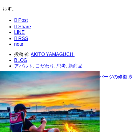
おす。

Post

Share
LINE

RSS
note
投稿者:
AKITO YAMAGUCHI
BLOG
アバルト
,
こだわり
,
思考
,
新商品
間も無く完売、お早めに！
前の記事
カーボンパーツの修復