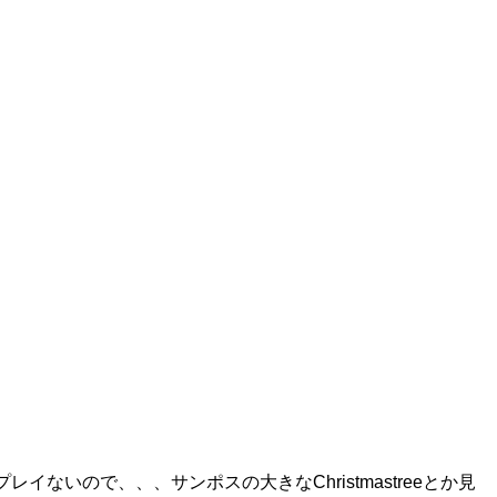
イないので、、、サンポスの大きなChristmastreeとか見