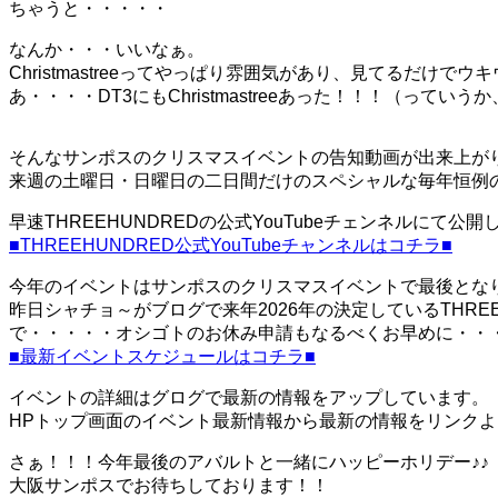
ちゃうと・・・・・
なんか・・・いいなぁ。
Christmastreeってやっぱり雰囲気があり、見てるだけで
あ・・・・DT3にもChristmastreeあった！！！（って
そんなサンポスのクリスマスイベントの告知動画が出来上が
来週の土曜日・日曜日の二日間だけのスペシャルな毎年恒例
早速THREEHUNDREDの公式YouTubeチェンネルにて
■THREEHUNDRED公式YouTubeチャンネルはコチラ■
今年のイベントはサンポスのクリスマスイベントで最後とな
昨日シャチョ～がブログで来年2026年の決定しているTHR
で・・・・・オシゴトのお休み申請もなるべくお早めに・・
■最新イベントスケジュールはコチラ■
イベントの詳細はグログで最新の情報をアップしています。
HPトップ画面のイベント最新情報から最新の情報をリンク
さぁ！！！今年最後のアバルトと一緒にハッピーホリデー♪♪
大阪サンポスでお待ちしております！！