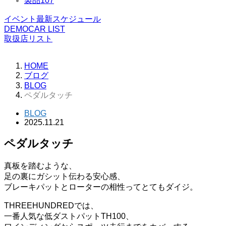
製品
107
イベント最新スケジュール
DEMOCAR LIST
取扱店リスト
HOME
ブログ
BLOG
ペダルタッチ
BLOG
2025.11.21
ペダルタッチ
真板を踏むような、
足の裏にガシット伝わる安心感、
ブレーキパットとローターの相性ってとてもダイジ。
THREEHUNDREDでは、
一番人気な低ダストパットTH100、