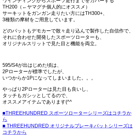
ワインディングからスポーツ走行までをカバーする
TH200（←ヤマグチ個人的にオススメ）
サーキットをガンガン走りたい方にはTH300+、
3種類の摩材をご用意しています。
どのパットもデモカーで散々走り込んで製作した自信作で、
それに合わせた開発したスポーツローターも、
オリジナルスリットで見た目と機能を両立。
595/S4が出はじめた頃は、
2Pローターが標準でしたが、
いつからか1Pになってしまいました。。。
やっぱり2Pローターは見た目も良いし、
タッチもガシッとしてるので、
オススメアイテムであります(^^ゞ
■THREEHUNDRED スポーツローターシリーズはコチラか
ら
■ THREEHUNDRED オリジナルブレーキパットシリーズは
コチラから