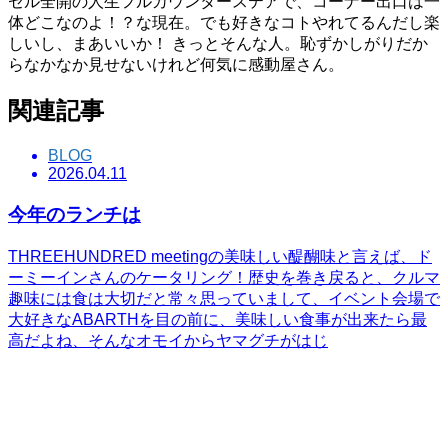
セル全開の人生フルカウンターステアで、コーナー出口は一
体どこなのよ！？な現在。でも好きなコトやれてるんだし楽
しいし、まあいいか！ きっとそんな人。恥ずかしがりだか
らなかなか見せないけれど何気に感動屋さん。
関連記事
BLOG
2026.04.11
今年のランチは
THREEHUNDRED meetingの美味しい醍醐味と言えば、ド
ーミーインさんのケータリング！歴史を巻き戻ると、クルマ
趣味には食は大切だと常々思っていまして、イベント会場で
大好きなABARTHを目の前に、美味しい食事が出来たら最
高だよね、そんなオモイからヤマグチがはじ