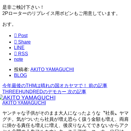
是非ご検討下さい！
2Pローターのリプレイス用ボビンもご用意しています。
おす。

Post

Share
LINE

RSS
note
投稿者:
AKITO YAMAGUCHI
BLOG
今年最後のTHMは晴れの国オカヤマで！
前の記事
THREEHUNDREDのデモカー
次の記事
AKITO YAMAGUCHI
ヤンチャな子供がそのまま大人になったような〝社長〟ヤマ
グチ。気がついたら社員が増え恐らく扱う金額も増え、両肩
に掛かる責任も増えに増え、後戻りなんてできないからアク