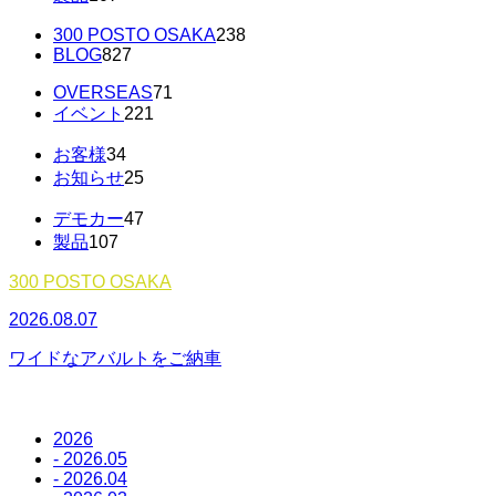
300 POSTO OSAKA
238
BLOG
827
OVERSEAS
71
イベント
221
お客様
34
お知らせ
25
デモカー
47
製品
107
300 POSTO OSAKA
2026.08.07
2
ワイドなアバルトをご納車
2026
- 2026.05
- 2026.04