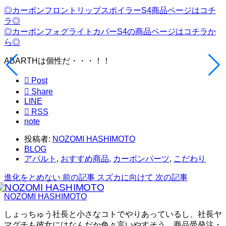
◎カーボンフロントリップスポイラーS4商品ページはコチ
ラ◎
◎カーボンフォグライトカバーS4の商品ページはコチラか
ら◎
ABARTHは個性だ・・・！！

Post

Share
LINE

RSS
note
投稿者:
NOZOMI HASHIMOTO
BLOG
アバルト
,
おすすめ商品
,
カーボンパーツ
,
こだわり
進化をとめない
前の記事
スズカに向けて
次の記事
NOZOMI HASHIMOTO
しょっちゅう社長と小さなコトでやりあっているし、社長ヤ
マグチも彼女にはなんだか色々言いやすそう。商品受発注・