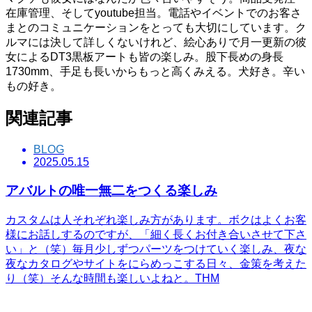
在庫管理、そしてyoutube担当。電話やイベントでのお客さ
まとのコミュニケーションをとっても大切にしています。ク
ルマには決して詳しくないけれど、絵心ありで月一更新の彼
女によるDT3黒板アートも皆の楽しみ。股下長めの身長
1730mm、手足も長いからもっと高くみえる。犬好き。辛い
もの好き。
関連記事
BLOG
2025.05.15
アバルトの唯一無二をつくる楽しみ
カスタムは人それぞれ楽しみ方があります。ボクはよくお客
様にお話しするのですが、「細く長くお付き合いさせて下さ
い」と（笑）毎月少しずつパーツをつけていく楽しみ、夜な
夜なカタログやサイトをにらめっこする日々、金策を考えた
り（笑）そんな時間も楽しいよねと。THM