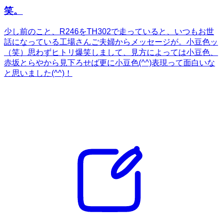
笑。
少し前のこと、R246をTH302で走っていると、いつもお世
話になっている工場さんご夫婦からメッセージが。小豆色ッ
（笑）思わずヒトリ爆笑しまして、見方によっては小豆色、
赤坂とらやから見下ろせば更に小豆色(^^)表現って面白いな
と思いました(^^)！