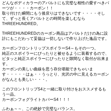
どんなボディカラーのアバルトにも完璧な相性の愛すべきパ
ーツが・・・・カーボン！！
取り付けた瞬間にもう後戻りはできないです・・・・そし
て、ずっと長くアバルトとの時間を楽しむなら
THREEHUNDRED。
THREEHUNDREDのカーボン商品はアバルトだけの為に設
計にもこだわって妥協は一切しないで作り上げた逸品です。
カーボンフロントリップスポイラーS4～もその一つ。
純正のスポイラーにぴったりと被せるように装着するので、
ピタッと純正スポイラーにぴったりと隙間なく取付が出来ま
す。
カーボンの美しい曲線を思う存分堪能できちゃいま
す・・・・・はぁ・・うっとり、光沢の中に見えるカーボン
がなんとも美しい・・・。
このフロントリップS4と一緒に取り付けをおススメするも
う一品。
カーボンフォグライトカバーS4！！！
ふわぁ～～、この絶妙で完璧なバランス。