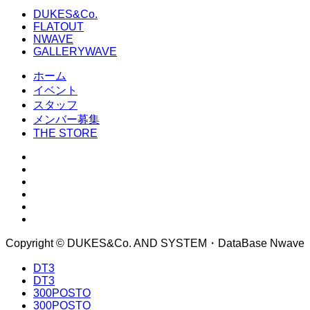
DUKES&Co.
FLATOUT
NWAVE
GALLERYWAVE
ホーム
イベント
スタッフ
メンバー募集
THE STORE
Copyright © DUKES&Co. AND SYSTEM・DataBase Nwave
DT3
DT3
300POSTO
300POSTO