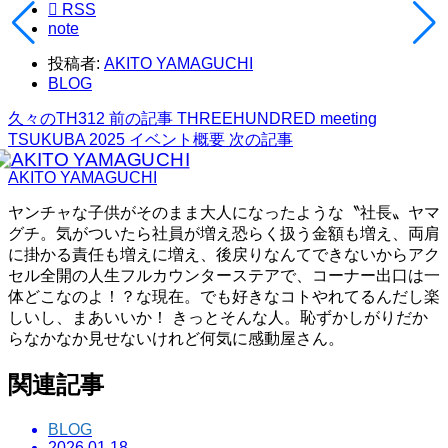

RSS
note
投稿者:
AKITO YAMAGUCHI
BLOG
久々のTH312
前の記事
THREEHUNDRED meeting
TSUKUBA 2025 イベント概要
次の記事
AKITO YAMAGUCHI
ヤンチャな子供がそのまま大人になったような〝社長〟ヤマ
グチ。気がついたら社員が増え恐らく扱う金額も増え、両肩
に掛かる責任も増えに増え、後戻りなんてできないからアク
セル全開の人生フルカウンターステアで、コーナー出口は一
体どこなのよ！？な現在。でも好きなコトやれてるんだし楽
しいし、まあいいか！ きっとそんな人。恥ずかしがりだか
らなかなか見せないけれど何気に感動屋さん。
関連記事
BLOG
2026.01.18