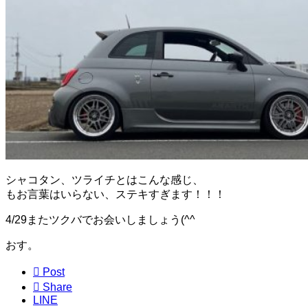
シャコタン、ツライチとはこんな感じ、
もお言葉はいらない、ステキすぎます！！！
4/29またツクバでお会いしましょう(^^ゞ
おす。

Post

Share
LINE