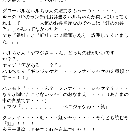
グローバルなハルちゃんの魅力をもう一つ・・・・・。
今日のDT3のランチはお弁当をハルちゃんが買いにいってく
れまして・・・・人気のお弁当屋なので本日は『鮭のお弁
当』しか残ってなかったと・・。
でも『銀鮭』と『紅鮭』の２種類があり、説明してくれまし
た。。。
ハルちゃん『ヤマジさ～～ん、どっちの鮭がいいです
か？？』
ヤマジ『何がある・・？？』
ハルちゃん『ギンジャケと・・・クレナイジャケの２種類で
す～～！！』
ハシモト『・・・・ん？ クレナイ・・・シャケ？？？・・
なんか聞いたことないシャケのおなまえ・・・』（あたまの
中の言葉です・・・）
ヤマジ『。。。。。。。！！ベニジャケね・・笑』
クレナイ・・・・紅・・・紅シャケ・・・・そうとも読むぞ
『紅』！！！！
今日一番楽しませてくれた言葉でした！！！