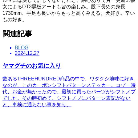
ルマには決して詳しくないけれど、絵心ありで月一更新の彼
女によるDT3黒板アートも皆の楽しみ。股下長めの身長
1730mm、手足も長いからもっと高くみえる。犬好き。辛い
もの好き。
関連記事
BLOG
2024.12.27
ヤマグチのお気に入り
数あるTHREEHUNDRED商品の中で、ワタクシ地味に好き
なのが、このカーボンシフトパターンステッカー。コゾー時
代、お金が無かったので、最初に買ったパーツがシフトノブ
でした。その時初めて、シフトノブにパターン表記がない
と、車検に通らない事を知り、