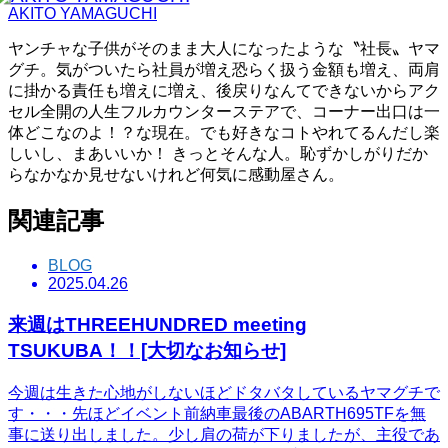
AKITO YAMAGUCHI
ヤンチャな子供がそのまま大人になったような〝社長〟ヤマ
グチ。気がついたら社員が増え恐らく扱う金額も増え、両肩
に掛かる責任も増えに増え、後戻りなんてできないからアク
セル全開の人生フルカウンターステアで、コーナー出口は一
体どこなのよ！？な現在。でも好きなコトやれてるんだし楽
しいし、まあいいか！ きっとそんな人。恥ずかしがりだか
らなかなか見せないけれど何気に感動屋さん。
関連記事
BLOG
2025.04.26
来週はTHREEHUNDRED meeting
TSUKUBA！！[大切なお知らせ]
今週は生きた心地がしないほどドタバタしているヤマグチで
す・・・先ほどイベント前納車最後のABARTH695TFを無
事に送り出しました。少し肩の荷が下りましたが、主役であ