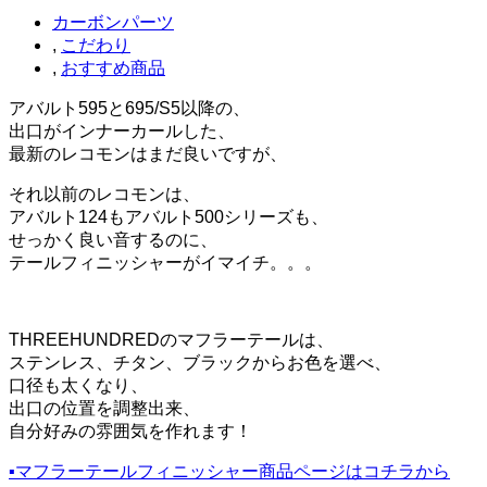
カーボンパーツ
,
こだわり
,
おすすめ商品
アバルト595と695/S5以降の、
出口がインナーカールした、
最新のレコモンはまだ良いですが、
それ以前のレコモンは、
アバルト124もアバルト500シリーズも、
せっかく良い音するのに、
テールフィニッシャーがイマイチ。。。
THREEHUNDREDのマフラーテールは、
ステンレス、チタン、ブラックからお色を選べ、
口径も太くなり、
出口の位置を調整出来、
自分好みの雰囲気を作れます！
▪️マフラーテールフィニッシャー商品ページはコチラから