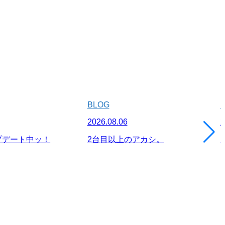
BLOG
2026.08.06
2
プデート中ッ！
2台目以上のアカシ。