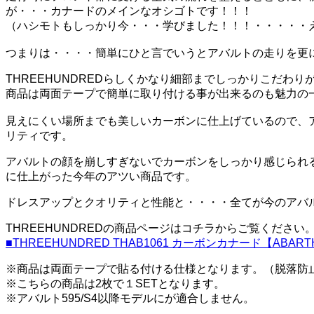
が・・・カナードのメインなオシゴトです！！！
（ハシモトもしっかり今・・・学びました！！！・・・・・
つまりは・・・・簡単にひと言でいうとアバルトの走りを更
THREEHUNDREDらしくかなり細部までしっかりこだわ
商品は両面テープで簡単に取り付ける事が出来るのも魅力の
見えにくい場所までも美しいカーボンに仕上げているので、ア
リティです。
アバルトの顔を崩しすぎないでカーボンをしっかり感じられ
に仕上がった今年のアツい商品です。
ドレスアップとクオリティと性能と・・・・全てが今のアバ
THREEHUNDREDの商品ページはコチラからご覧ください
■THREEHUNDRED THAB1061 カーボンカナード【ABARTH
※商品は両面テープで貼る付ける仕様となります。（脱落防
※こちらの商品は2枚で１SETとなります。
※アバルト595/S4以降モデルにが適合しません。