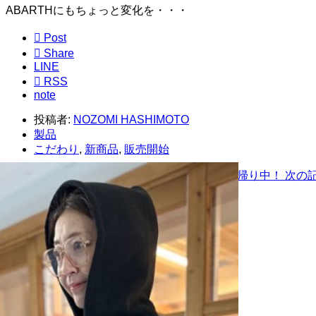
ABARTHにもちょっと変化を・・・

Post

Share
LINE

RSS
note
投稿者:
NOZOMI HASHIMOTO
製品
こだわり
,
新商品
,
販売開始
トクチュウも承っております
前の記事
続々里帰り中！
次の