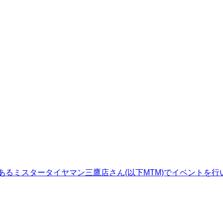
るミスタータイヤマン三鷹店さん(以下MTM)でイベントを行います(^o^)