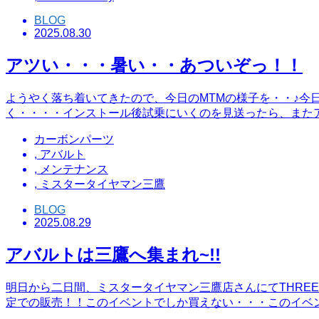
BLOG
2025.08.30
アツい・・・暑い・・あついぞっ！！
ようやく落ち着いてきたので、今日のMTMの様子を・・♪今
く・・・・インストール後試乗にいくのを見送ったら、また
カーボンパーツ
,
アバルト
,
メンテナンス
,
ミスタータイヤマン三鷹
BLOG
2025.08.29
アバルトは三鷹へ集まれ~!!
明日から二日間、ミスタータイヤマン三鷹店さんにてTHREEHUN
定での販売！！このイベントでしか買えない・・・このイベ