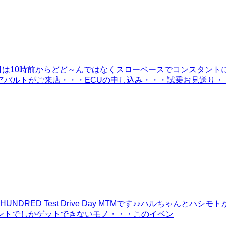
日は10時前からどど～んではなくスローペースでコンスタント
アバルトがご来店・・・ECUの申し込み・・・試乗お見送り・
DRED Test Drive Day MTMです♪♪ハルちゃん
ントでしかゲットできないモノ・・・このイベン