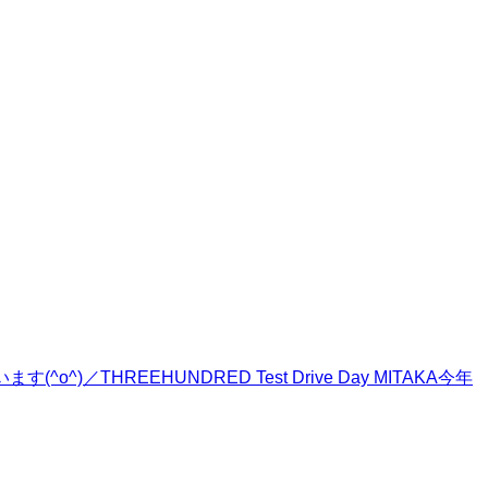
／THREEHUNDRED Test Drive Day MITAKA今年