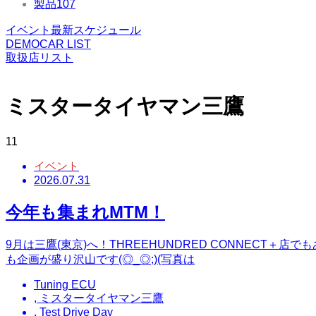
製品
107
イベント最新スケジュール
DEMOCAR LIST
取扱店リスト
ミスタータイヤマン三鷹
11
イベント
2026.07.31
今年も集まれMTM！
9月は三鷹(東京)へ！THREEHUNDRED CONNECT＋店でもあ
も企画が盛り沢山です(◎_◎;)(写真は
Tuning ECU
,
ミスタータイヤマン三鷹
,
Test Drive Day