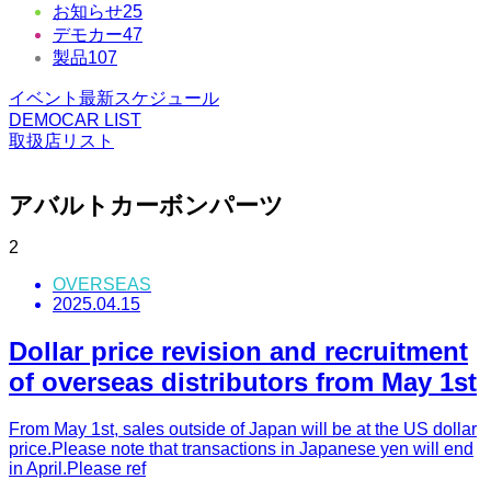
お知らせ
25
デモカー
47
製品
107
イベント最新スケジュール
DEMOCAR LIST
取扱店リスト
アバルトカーボンパーツ
2
OVERSEAS
2025.04.15
Dollar price revision and recruitment
of overseas distributors from May 1st
From May 1st, sales outside of Japan will be at the US dollar
price.Please note that transactions in Japanese yen will end
in April.Please ref