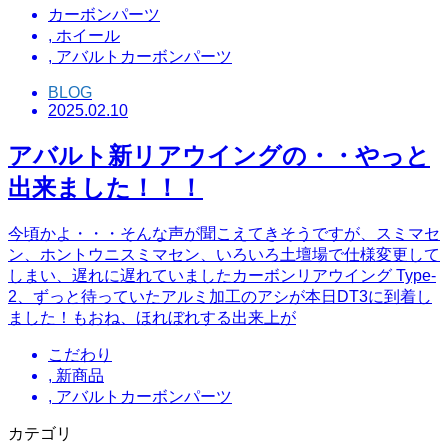
カーボンパーツ
,
ホイール
,
アバルトカーボンパーツ
BLOG
2025.02.10
アバルト新リアウイングの・・やっと
出来ました！！！
今頃かよ・・・そんな声が聞こえてきそうですが、スミマセ
ン、ホントウニスミマセン、いろいろ土壇場で仕様変更して
しまい、遅れに遅れていましたカーボンリアウイング Type-
2、ずっと待っていたアルミ加工のアシが本日DT3に到着し
ました！もおね、ほれぼれする出来上が
こだわり
,
新商品
,
アバルトカーボンパーツ
カテゴリ