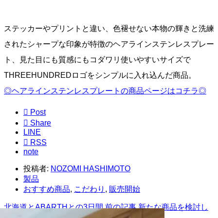
ステッカーやプリントと違い、色褪せない本物の輝きと洗練
されたシャープな印象が特徴のヘアラインステンレスプレー
ト、見た目にも質感にもコダワリ使いやすいサイズで
THREEHUNDREDロゴをシンプルに入れ込んだ商品。
◎ヘアラインステンレスプレートの商品ページはコチラ◎

Post

Share
LINE

RSS
note
投稿者:
NOZOMI HASHIMOTO
製品
おすすめ商品
,
こだわり
,
販売開始
北海道とABARTHとの3日間
前の記事
新たな商品を検討し
に
次の記事