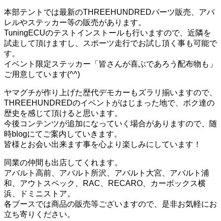
本部テントでは最新のTHREEHUNDREDパーツ販売、アパ
レルやステッカー等の販売があります。
TuningECUのテストインストールも行いますので、近隣を
試走して頂けますし、スポーツ走行でお試し頂く事も可能で
す。
イベント限定ステッカー「皆さんが喜ぶであろう配布物も」
ご用意しています(^^)
ヤマグチが作り上げた歴代デモカーもズラリ揃いますので、
THREEHUNDREDのイベントがはじまった地で、ボク達の
歴史を感じて頂けると思います。
今後コンテンツが追加になっていく場合がありますので、随
時blogにてご案内していきます。
皆様とお会い出来ます事を心より楽しみにしています！
同業の仲間も出店してくれます。
アバルト高前、アバルト所沢、アバルト大宮、アバルト浦
和、アウトスペック、RAC、RECARO、カーボックス横
浜、ドミニストア。
各ブースでは商品の販売等ございますので、是非お気軽にお
立ち寄りください。