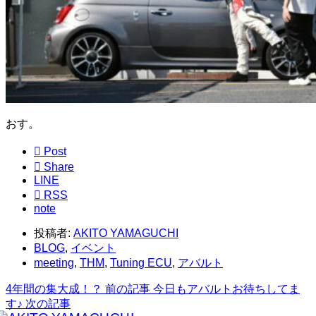
おす。

Post

Share
LINE

RSS
note
投稿者:
AKITO YAMAGUCHI
BLOG
,
イベント
meeting
,
THM
,
Tuning ECU
,
アバルト
4年間の集大成！？
前の記事
今日もアバルトお待ちしてま
す♪
次の記事