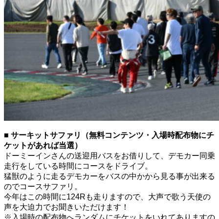
■ サーキットサファリ（無料コンテンツ・入場時配布物にチ
ケットがあれば当選）
ドーミーインさんの送迎用バスをお借りして、デモカー同乗
走行をしている時間にコースをドライブ。
猛獣のように走るデモカーをバスの中かから見る事が出来る
のでコースサファリ。
今年はこの時間に124Rも走りますので、大声で歌う天使の
声を大迫力でお聞きいただけます！
※入場時の配布物へランダムにチケットをいれてありますの