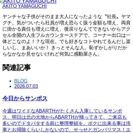
AKITO YAMAGUCHI
ヤンチャな子供がそのまま大人になったような〝社長〟ヤマ
グチ。気がついたら社員が増え恐らく扱う金額も増え、両肩
に掛かる責任も増えに増え、後戻りなんてできないからアク
セル全開の人生フルカウンターステアで、コーナー出口は一
体どこなのよ！？な現在。でも好きなコトやれてるんだし楽
しいし、まあいいか！ きっとそんな人。恥ずかしがりだか
らなかなか見せないけれど何気に感動屋さん。
関連記事
BLOG
2026.07.03
今日からサンポス
今週はワイドなABARTHがたくさん入庫しているサンポ
ス、明日は北の大地からABARTHが帰ってきて、ご来店も
多いのでドタバタする前に整理整頓を。ボクに出来る事は洗
車とお掃除くらいしかないので、せっせとガンバリマス！エ