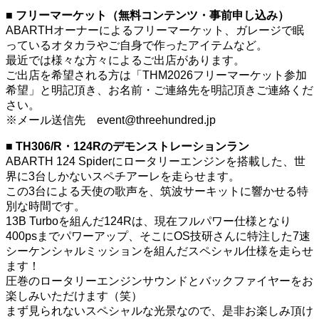
■ フリーマーケット（無料コンテンツ・事前申し込み）
ABARTHオーナーによるフリーマーケット、ガレージで眠
っているオタカラやご自身で作ったアイテムなど。
最近では様々な方々によるご出店があります。
ご出店を希望される方は「THM2026フリーマーケット参加
希望」と明記頂き、お名前・ご連絡先を明記頂きご連絡くだ
さい。
※メール送信先 event@threehundred.jp
■ TH306/R・124Rのデモンストレーションラン
ABARTH 124 Spiderにロータリーエンジンを搭載した、世
界に3台しかないスペチアーレを走らせます。
この3台による天使の歌声を、筑波サーキットに響かせる特
別な時間です。
13B Turboを組んだ124Rは、現在フルパワー仕様となり
400psまでパワーアップ、そこにOS技研さんに特注した7速
シーケンシャルミッションを組んだスペシャル仕様を走らせ
ます！
圧巻のロータリーエンジンサウンドとバックファイヤーをお
楽しみいただけます（笑）
まず見られないスペシャルな光景なので、是非お楽しみ頂け