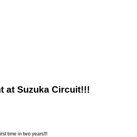
t Suzuka Circuit!!!
t time in two years!!!