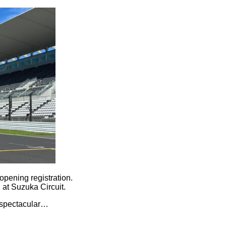
 opening registration.
at Suzuka Circuit.
y spectacular…