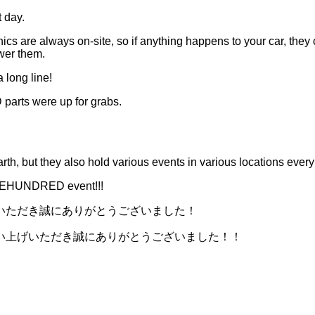
 day.
re always on-site, so if anything happens to your car, they c
swer them.
 long line!
arts were up for grabs.
, but they also hold various events in various locations every
HREEHUNDRED event!!!
いただき誠にありがとうございました！
い上げいただき誠にありがとうございました！！