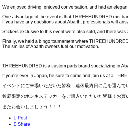
We enjoyed driving, enjoyed conversation, and had an elegant
One advantage of the event is that THREEHUNDRED mechanics a
If you have any questions about Abarth, professionals will an
Stickers exclusive to this event were also sold, and there was a
Finally, we held a bingo tournament where THREEHUNDRED p
The smiles of Abarth owners fuel our motivation.
THREEHUNDRED is a custom parts brand specializing in Abarth
If you’re ever in Japan, be sure to come and join us at a T
イベントにご来場いただいた皆様、連休最終日に足を運んで
鈴鹿限定のホンキステッカーをご購入いただいた皆様！お買
またお会いしましょう！！！

Post

Share