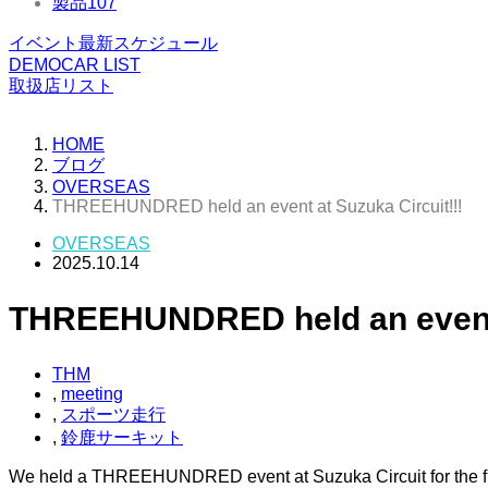
製品
107
イベント最新スケジュール
DEMOCAR LIST
取扱店リスト
HOME
ブログ
OVERSEAS
THREEHUNDRED held an event at Suzuka Circuit!!!
OVERSEAS
2025.10.14
THREEHUNDRED held an event a
THM
,
meeting
,
スポーツ走行
,
鈴鹿サーキット
We held a THREEHUNDRED event at Suzuka Circuit for the firs