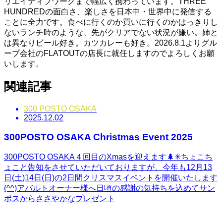
リエイティブワークまで幅広く携わっています。THREE
HUNDREDの面白さ、楽しさを日本中・世界中に発信する
ことに全力です。食べに行くのか買いに行くのかはっきりし
ないランチ時のような、先がクリアでない状況が嫌い。姉と
は異なりビール好き。カツカレーも好き。2026.8.1よりグル
ープ会社のFLATOUTの店長に就任しますのでよろしくお願
いします。
関連記事
300 POSTO OSAKA
2025.12.02
300POSTO OSAKA Christmas Event 2025
300POSTO OSAKA４回目のXmasを迎えます🌲✳︎ちょこち
ょこと告知をさせていただいておりますが、今年も12月13
日(土)14日(日)の2日間クリスマスイベントを開催いたします
(^^)アバルトオーナー様へ日頃の感謝の気持ちを込めてサン
ポスからささやかなプレゼント