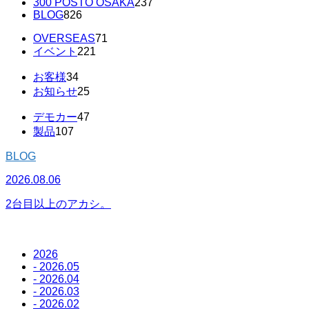
300 POSTO OSAKA
237
BLOG
826
OVERSEAS
71
イベント
221
お客様
34
お知らせ
25
デモカー
47
製品
107
BLOG
2026.08.06
2
2台目以上のアカシ。
2026
- 2026.05
- 2026.04
- 2026.03
- 2026.02