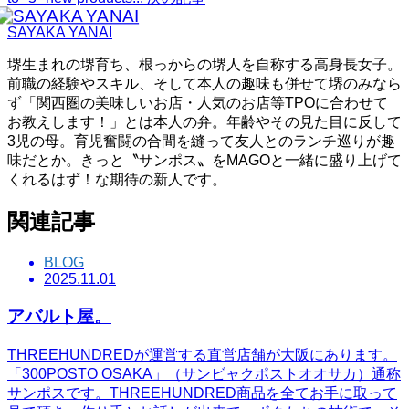
SAYAKA YANAI
堺生まれの堺育ち、根っからの堺人を自称する高身長女子。
前職の経験やスキル、そして本人の趣味も併せて堺のみなら
ず「関西圏の美味しいお店・人気のお店等TPOに合わせて
お教えします！」とは本人の弁。年齢やその見た目に反して
3児の母。育児奮闘の合間を縫って友人とのランチ巡りが趣
味だとか。きっと〝サンポス〟をMAGOと一緒に盛り上げて
くれるはず！な期待の新人です。
関連記事
BLOG
2025.11.01
アバルト屋。
THREEHUNDREDが運営する直営店舗が大阪にあります。
「300POSTO OSAKA」（サンビャクポストオオサカ）通称
サンポスです。THREEHUNDRED商品を全てお手に取って