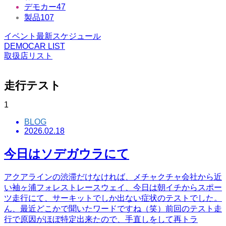
デモカー
47
製品
107
イベント最新スケジュール
DEMOCAR LIST
取扱店リスト
走行テスト
1
BLOG
2026.02.18
今日はソデガウラにて
アクアラインの渋滞だけなければ、メチャクチャ会社から近
い袖ヶ浦フォレストレースウェイ、今日は朝イチからスポー
ツ走行にて、サーキットでしか出ない症状のテストでした。
ん、最近どこかで聞いたワードですね（笑）前回のテスト走
行で原因がほぼ特定出来たので、手直しをして再トラ