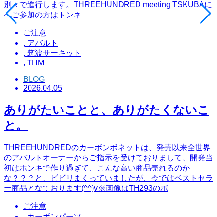
別々で進行します。THREEHUNDRED meeting TSKUBAに
へご参加の方はトンネ
ご注意
,
アバルト
,
筑波サーキット
,
THM
BLOG
2026.04.05
ありがたいことと、ありがたくないこ
と。
THREEHUNDREDのカーボンボネットは、発売以来全世界
のアバルトオーナーからご指示を受けておりまして、開発当
初はホンキで作り過ぎて、こんな高い商品売れるのか
な？？？と、ビビリまくっていましたが、今ではベストセラ
ー商品となております(^^)v※画像はTH293のボ
ご注意
,
カーボンパーツ