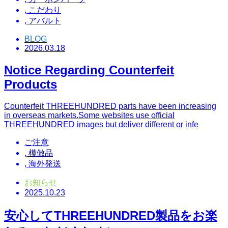
,
こだわり
,
アバルト
BLOG
2026.03.18
Notice Regarding Counterfeit
Products
Counterfeit THREEHUNDRED parts have been increasing
in overseas markets.Some websites use official
THREEHUNDRED images but deliver different or infe
ご注意
,
模倣品
,
海外発送
お知らせ
2025.10.23
安心してTHREEHUNDRED製品をお楽