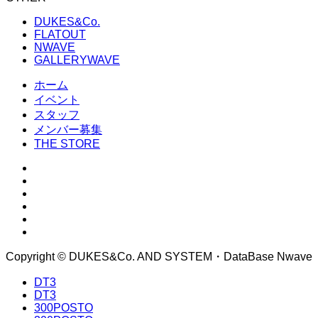
DUKES&Co.
FLATOUT
NWAVE
GALLERYWAVE
ホーム
イベント
スタッフ
メンバー募集
THE STORE
Copyright © DUKES&Co. AND SYSTEM・DataBase Nwave
DT3
DT3
300POSTO