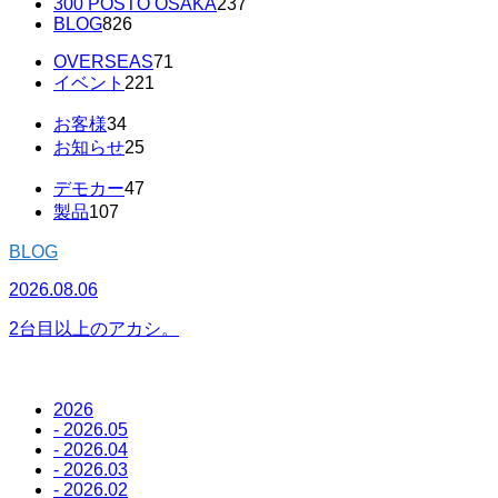
300 POSTO OSAKA
237
BLOG
826
OVERSEAS
71
イベント
221
お客様
34
お知らせ
25
デモカー
47
製品
107
BLOG
2026.08.06
2
2台目以上のアカシ。
2026
- 2026.05
- 2026.04
- 2026.03
- 2026.02