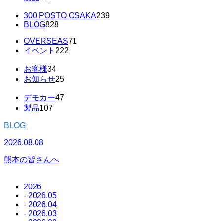
300 POSTO OSAKA
239
BLOG
828
OVERSEAS
71
イベント
222
お客様
34
お知らせ
25
デモカー
47
製品
107
BLOG
2026.08.08
2
熊本の皆さんへ
2026
- 2026.05
- 2026.04
- 2026.03