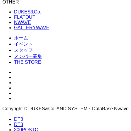
OTHER
DUKES&Co.
FLATOUT
NWAVE
GALLERYWAVE
ホーム
イベント
スタッフ
メンバー募集
THE STORE
Copyright © DUKES&Co. AND SYSTEM・DataBase Nwave
DT3
DT3
300POSTO