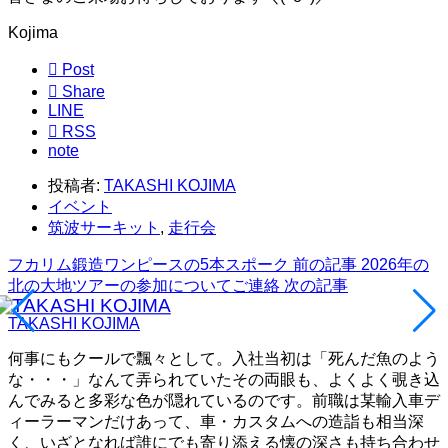
Kojima

Post

Share
LINE

RSS
note
投稿者:
TAKASHI KOJIMA
イベント
筑波サーキット
,
走行会
フカリム鍛造ワンピースの5本スポーク
前の記事
2026年の
北の大地ツアーの参加についてご連絡
次の記事
TAKASHI KOJIMA
何事にもクールで飄々として。入社当初は「死んだ魚のよう
な・・・」なんて弄られていたその両眼も、よくよく覗き込
んでみると多彩な色が隠れているのです。前職は某輸入車デ
ィーラーマンだけあって、車・カスタムへの造詣も相当深
く、いざとなれば誰にでも寄り添える懐の深さも持ち合わせ