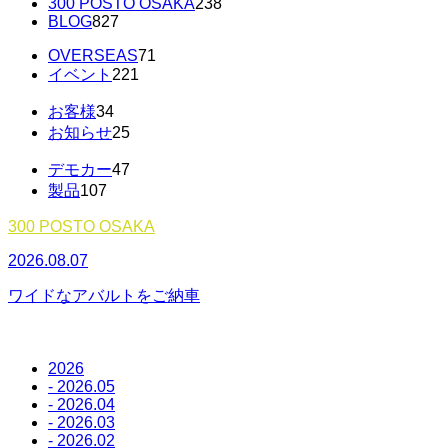
300 POSTO OSAKA
238
BLOG
827
OVERSEAS
71
イベント
221
お客様
34
お知らせ
25
デモカー
47
製品
107
300 POSTO OSAKA
2026.08.07
2
ワイドなアバルトをご納車
2026
- 2026.05
- 2026.04
- 2026.03
- 2026.02