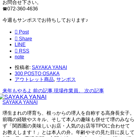
お問合せ下さい。
☎072-360-4636
今週もサンポスでお待ちしております♪

Post

Share
LINE

RSS
note
投稿者:
SAYAKA YANAI
300 POSTO OSAKA
アウトレット商品
,
サンポス
来年もやるよ
前の記事
現場作業員。
次の記事
SAYAKA YANAI
堺生まれの堺育ち、根っからの堺人を自称する高身長女子。
前職の経験やスキル、そして本人の趣味も併せて堺のみなら
ず「関西圏の美味しいお店・人気のお店等TPOに合わせて
お教えします！」とは本人の弁。年齢やその見た目に反して