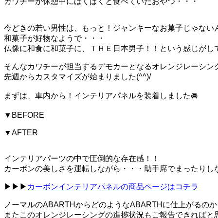
カワチーが休憩中にぱくぱくと食べていたおやつ・・・
今どきの若い男性は、もっと！ジャンキーなお菓子じゃない
和菓子が好物なようで・・・
仏像に和食に和菓子に、ＴＨＥ日本男子！！という感じがし
そんなカワチーが担当するデモカーとなるオレンジレーシン
先週からカスタマイズが始まりました(^^)/
まずは、車内から！インテリアパネルを装着しました🚘
▼BEFORE
▼AFTER
インテリアパーツの中で圧倒的な存在感！！
カーボンの美しさを運転しながら・・・助手席でまったりしな
▶▶▶
カーボンインテリアパネルの商品ページはコチラ
ノーマルのABARTHからどのようなABARTHに仕上がるの
またこのオレンジレーシングの進捗状況もご報告できればと思いま