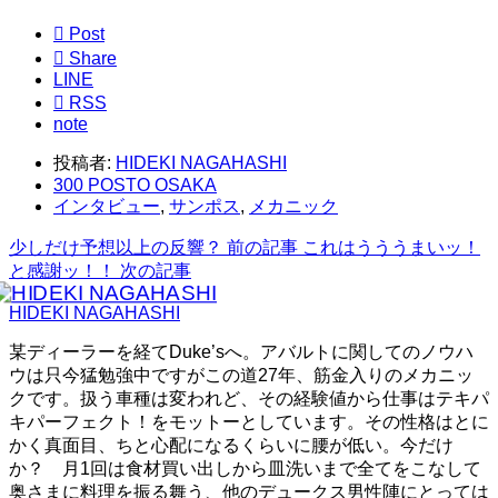

Post

Share
LINE

RSS
note
投稿者:
HIDEKI NAGAHASHI
300 POSTO OSAKA
インタビュー
,
サンポス
,
メカニック
少しだけ予想以上の反響？
前の記事
これはうううまいッ！
と感謝ッ！！
次の記事
HIDEKI NAGAHASHI
某ディーラーを経てDuke’sへ。アバルトに関してのノウハ
ウは只今猛勉強中ですがこの道27年、筋金入りのメカニッ
クです。扱う車種は変われど、その経験値から仕事はテキパ
キパーフェクト！をモットーとしています。その性格はとに
かく真面目、ちと心配になるくらいに腰が低い。今だけ
か？ 月1回は食材買い出しから皿洗いまで全てをこなして
奥さまに料理を振る舞う、他のデュークス男性陣にとっては