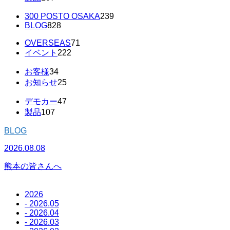
300 POSTO OSAKA
239
BLOG
828
OVERSEAS
71
イベント
222
お客様
34
お知らせ
25
デモカー
47
製品
107
BLOG
2026.08.08
2
熊本の皆さんへ
2026
- 2026.05
- 2026.04
- 2026.03